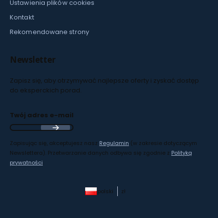
Ustawienia plików cookies
Kontakt
Rekomendowane strony
Newsletter
Zapisz się, aby otrzymywać najlepsze oferty i zyskać dostęp
do eksperckich porad.
Twój adres e-mail
Zapisując się, akceptujesz nasz
Regulamin
(w zakresie dotyczącym
Newslettera). Przetwarzanie danych odbywa się zgodnie z
Polityką
prywatności
.
polski
zł