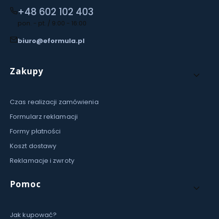
+48 602 102 403
pon. - pt. / 9:00 - 16:00
biuro@eformula.pl
Linki w stopce
Zakupy
Czas realizacji zamówienia
Formularz reklamacji
Formy płatności
Koszt dostawy
Reklamacje i zwroty
Pomoc
Jak kupować?