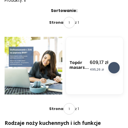
Produkty:
1
Lista produktów
Sortowanie:
z 1
Strona
Cena
609,17 zł
Topór
masarski,
Cena
495,26 zł
ostrze
260 mm,
stal
nierdzew
na
z 1
Strona
Rodzaje noży kuchennych i ich funkcje