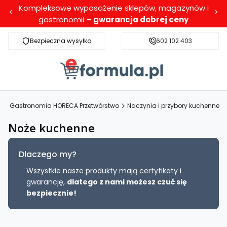
Kompleksowe wyposażenie sklepów, magazynów i
gastronomii –
gwarancja dobrej ceny
Bezpieczna wysyłka
Darmowa dostawa dla wybranych produktó
602 102 403
l
Gastronomia HORECA Przetwórstwo
Naczynia i przybory kuchenne
Noże kuchenne
Dlaczego my?
Wszystkie nasze produkty mają certyfikaty i
gwarancję,
dlatego z nami możesz czuć się
bezpiecznie!