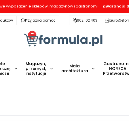
e wyposażenie sklepów, magazynów i gastronomii –
gwarancja d
oduktów
Przyjazna pomoc
602 102 403
biuro@efor
le
Magazyn,
Gastronom
Mała
icze,
przemysł,
HORECA
architektura
icze
instytucje
Przetwórst