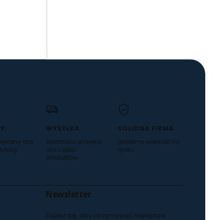
Y
WYSYŁKA
SOLIDNA FIRMA
 wyceny dla
Darmowa wysyłka
jesteśmy wiele lat na
tytucji
dla części
rynku
produktów
Newsletter
Zapisz się, aby otrzymywać najlepsze