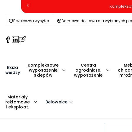
Kompleksow
Bezpieczna wysyłka
Darmowa dostawa dla wybranych pr
(Otwiera
(Otwiera
(Otwiera
się
się
się
w
w
w
nowej
nowej
nowej
Kompleksowe
Centra
Meb
karcie)
karcie)
karcie)
Baza
wyposażenie
ogrodnicze,
chłodn
wiedzy
sklepów
wyposażenie
mroźn
Materiały
reklamowe
Belownice
i eksploat.