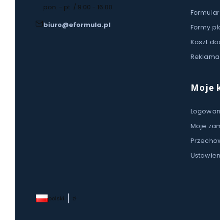
pon. - pt. / 9:00 - 16:00
Formular
biuro@eformula.pl
Formy pł
Koszt do
Reklamac
Moje 
Logowan
Moje za
Przecho
Ustawien
polski
zł