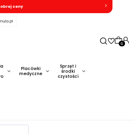
obrej ceny
mula.pl
Produkty
ia
Sprzęt i
Placówki
środki
medyczne
wo
czystości