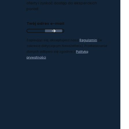
oferty i zyskać dostęp do eksperckich
porad.
Twój adres e-mail
Zapisując się, akceptujesz nasz
Regulamin
(w
zakresie dotyczącym Newslettera). Przetwarzanie
danych odbywa się zgodnie z
Polityką
prywatności
.