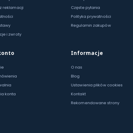
z reklamacji
Częste pytania
atności
Polityka prywatności
stawy
Regulamin zakupów
je i zwroty
konto
Informacje
ie
O nas
mówienia
Blog
walnia
Ustawienia plików cookies
ia konta
Kontakt
Rekomendowane strony