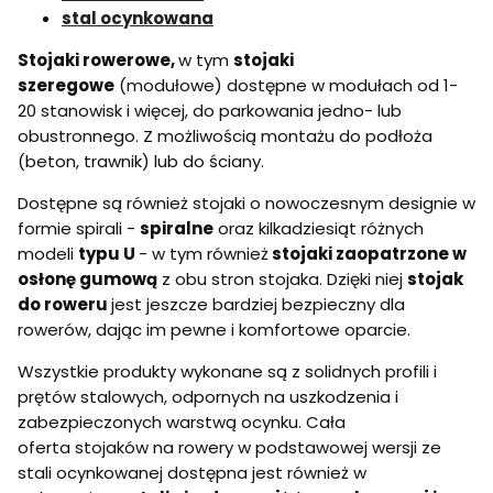
stal ocynkowana
Stojaki rowerowe,
w tym
stojaki
szeregowe
(modułowe) dostępne w modułach od 1-
20 stanowisk i więcej, do parkowania jedno- lub
obustronnego. Z możliwością montażu do podłoża
(beton, trawnik) lub do ściany.
Dostępne są również stojaki o nowoczesnym designie w
formie spirali -
spiralne
oraz kilkadziesiąt różnych
modeli
typu U
- w tym również
stojaki zaopatrzone w
osłonę gumową
z obu stron stojaka. Dzięki niej
stojak
do roweru
jest jeszcze bardziej bezpieczny dla
rowerów, dając im pewne i komfortowe oparcie.
Wszystkie produkty wykonane są z solidnych profili i
prętów stalowych, odpornych na uszkodzenia i
zabezpieczonych warstwą ocynku. Cała
oferta stojaków na rowery w podstawowej wersji ze
stali ocynkowanej dostępna jest również w