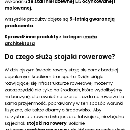
wykonaniu
ze stali nierdzewnej
lub
ocynkowanej i
malowanej
.
Wszystkie produkty objęte są
5-letnią gwarancją
producenta.
Sprawdź inne produkty z kategorii
mała
architektura
Do czego służą stojaki rowerowe?
W dzisiejszym świecie rowery stają się coraz bardziej
popularnym środkiem transportu. Dzięki ciągle
rozwijającej się infrastrukturze rowerowej możemy
zaoszczędzić nie tylko na środkach, które wydalibyśmy
na benzynę, ale również na czasie. Jazda na rowerze to
sama przyjemność, poprawiamy w ten sposób warunki
fizyczne, ale także dbamy o środowisko. Aby
korzystanie z roweru było jeszcze łatwiejsze, niezbędne
są jednak
stojaki na rowery
. Solidnie
wykonany
parking rowerowy
, do którego przypięty jest