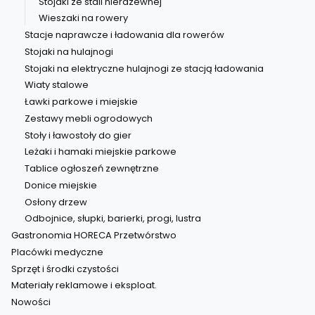
Stojaki ze stali nierdzewnej
Wieszaki na rowery
Stacje naprawcze i ładowania dla rowerów
Stojaki na hulajnogi
Stojaki na elektryczne hulajnogi ze stacją ładowania
Wiaty stalowe
Ławki parkowe i miejskie
Zestawy mebli ogrodowych
Stoły i ławostoły do gier
Leżaki i hamaki miejskie parkowe
Tablice ogłoszeń zewnętrzne
Donice miejskie
Osłony drzew
Odbojnice, słupki, barierki, progi, lustra
Gastronomia HORECA Przetwórstwo
Placówki medyczne
Sprzęt i środki czystości
Materiały reklamowe i eksploat.
Nowości