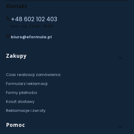
Kontakt
+48 602 102 403
pon. - pt. / 9:00 - 16:00
biuro@eformula.pl
Linki w stopce
Zakupy
Czas realizacji zamówienia
Formularz reklamacji
Formy płatności
Koszt dostawy
Reklamacje i zwroty
Pomoc