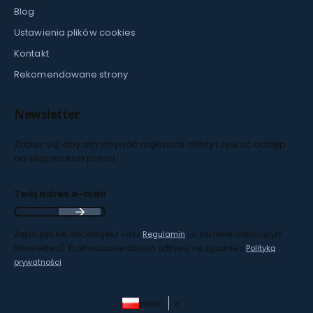
Blog
Ustawienia plików cookies
Kontakt
Rekomendowane strony
Newsletter
Zapisz się, aby otrzymywać najlepsze oferty i zyskać dostęp
do eksperckich porad.
Twój adres e-mail
Zapisując się, akceptujesz nasz
Regulamin
(w zakresie dotyczącym
Newslettera). Przetwarzanie danych odbywa się zgodnie z
Polityką
prywatności
.
polski
zł