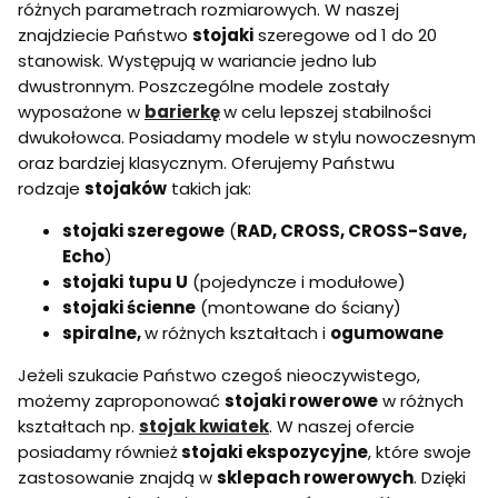
różnych parametrach rozmiarowych. W naszej
y
u
o
u
c
znajdziecie Państwo
stojaki
szeregowe od 1 do 20
k
w
k
z
c
i
c
stanowisk. Występują w wariancie jedno lub
n
j
s
j
y
dwustronnym. Poszczególne modele zostały
ą
k
ą
c
wyposażone w
barierkę
w celu lepszej stabilności
i
o
i
h
k
k
dwukołowca. Posiadamy modele w stylu nowoczesnym
s
o
o
t
oraz bardziej klasycznym. Oferujemy Państwu
l
l
a
rodzaje
stojaków
takich jak:
u
u
l
c
c
n
h
h
stojaki szeregowe
(
RAD, CROSS, CROSS-Save,
i
a
a
e
Echo
)
m
m
r
stojaki
tupu U
(pojedyncze i modułowe)
i
i
d
stojaki ścienne
(montowane do ściany)
z
e
spiralne,
w różnych kształtach i
ogumowane
w
n
Jeżeli szukacie Państwo czegoś nieoczywistego,
a
możemy zaproponować
stojaki rowerowe
w różnych
kształtach np.
stojak kwiatek
. W naszej ofercie
posiadamy również
stojaki ekspozycyjne
, które swoje
zastosowanie znajdą w
sklepach rowerowych
. Dzięki