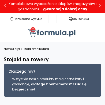
Kompleksowe wyposażenie sklepów, magazynów i
gastronomii –
gwarancja dobrej ceny
Bezpieczna wysyłka
Darmowa dostawa dla wybranych produktó
602 102 403
eformula.pl
Mała architektura
Stojaki na rowery
Dlaczego my?
Wszystkie nasze produkty mają certyfikaty i
gwarancję,
dlatego z nami możesz czuć się
bezpiecznie!