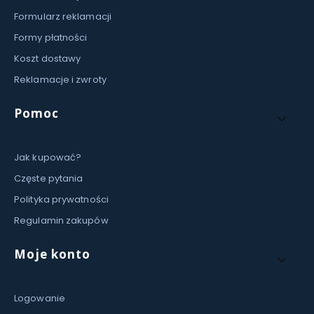
k
w
o
Formularz reklamacji
a
w
,
Formy płatności
a
s
n
t
Koszt dostawy
a
a
m
Reklamacje i zwroty
l
a
o
l
c
o
Pomoc
y
w
n
a
k
n
o
Jak kupować?
a
w
a
Częste pytania
n
a
Polityka prywatności
m
Regulamin zakupów
a
l
o
Moje konto
w
a
n
a
Logowanie