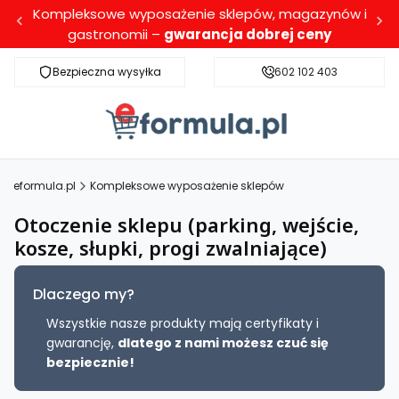
Kompleksowe wyposażenie sklepów, magazynów i
gastronomii –
gwarancja dobrej ceny
Bezpieczna wysyłka
Darmowa dostawa dla wybranych produktó
602 102 403
eformula.pl
Kompleksowe wyposażenie sklepów
Otoczenie sklepu (parking, wejście,
kosze, słupki, progi zwalniające)
Dlaczego my?
Wszystkie nasze produkty mają certyfikaty i
gwarancję,
dlatego z nami możesz czuć się
bezpiecznie!