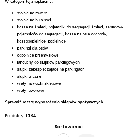
W kategorii tej znajdziemy:
stojaki na rowery
stojaki na hulajnogi
kosze na śmieci, pojemniki do segregacji śmieci, zabudowy
pojemników do segregacji, kosze na psie odchody,
koszopopielnice, popielnice
parkingi dla psów
odbojnice przemysłowe
łańcuchy do słupków parkingowych
słupki zabezpieczające na parkingach
słupki uliczne
wiaty na wózki sklepowe
wiaty rowerowe
Sprawdź resztę
wyposażenia sklepów spożywczych
Produkty:
1084
Lista produktów
Sortowanie: