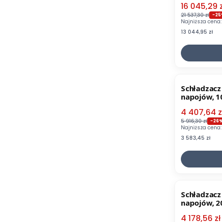
Cena pro
16 045,29 z
21 537,30 zł
-25
Najniższa cena:
Cena
13 044,95 zł
OKAZJA
Schładzacz
napojów, 1
Cena pro
4 407,64 z
5 916,30 zł
-26
Najniższa cena:
Cena
3 583,45 zł
OKAZJA
Schładzacz
napojów, 2
Cena pro
4 178,56 zł