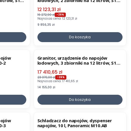
litrów, S12-
lodowych, 2 zbiorniki na 12 litrów, S12-
2 TWIST
Cena promocyjna
12 123,31 zł
16 272,90 zł
-26%
Najniższa cena:
12 123,31 zł
Cena
9 856,35 zł
Do koszyka
OKAZJA
pojów
Granitor, urządzenie do napojów
0-2
lodowych, 3 zbiorniki na 12 litrów, S12-
3
Cena promocyjna
17 410,65 zł
23 370,00 zł
-26%
Najniższa cena:
17 410,65 zł
Cena
14 155,00 zł
Do koszyka
OKAZJA
pojów
Schładzacz do napojów, dyspenser
0-3
napojów, 10 l, Panoramic M10.AB