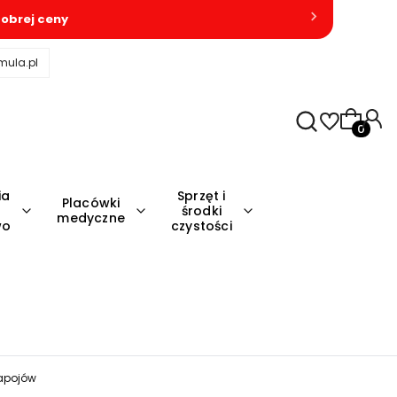
obrej ceny
mula.pl
Produkty
ia
Sprzęt i
Placówki
środki
medyczne
wo
czystości
napojów