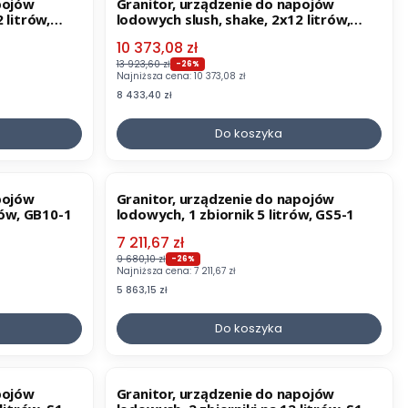
pojów
Granitor, urządzenie do napojów
 litrów,
lodowych slush, shake, 2x12 litrów,
SLUSH24.I
Cena promocyjna
10 373,08 zł
13 923,60 zł
-26%
Najniższa cena:
10 373,08 zł
Cena
8 433,40 zł
Do koszyka
OKAZJA
pojów
Granitor, urządzenie do napojów
rów, GB10-1
lodowych, 1 zbiornik 5 litrów, GS5-1
Cena promocyjna
7 211,67 zł
9 680,10 zł
-26%
Najniższa cena:
7 211,67 zł
Cena
5 863,15 zł
Do koszyka
OKAZJA
pojów
Granitor, urządzenie do napojów