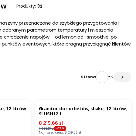
ów
Produkty:
32
 maszyny przeznaczone do szybkiego przygotowania i
ie dobranym parametrom temperatury i mieszania
łe chłodzenie napojów – od lemoniad i smoothie, po
w i punktów eventowych, które pragną przyciągnąć klientów
z 2
Strona
Następ
OKAZJA
, 12 litrów,
Granitor do sorbetów, shake, 12 litrów,
SLUSH12.I
Cena promocyjna
8 219,66 zł
11 033,10 zł
-25%
Najniższa cena:
8 219,66 zł