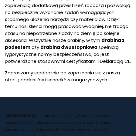
zapewniają dodatkową przestrzeń roboczą i pozwalają
na bezpieczne wykonanie zadań wymagających
stabilnego ułożenia narzędzi czy materiałów. Dzięki
temu nasi klienci mogą pracować wydajniej, nie tracąc
czasu na niepotrzebne zjazdy na ziemię po kolejne
akcesoria. Wszystkie nasze drabiny, w tym
drabina z
podestem
czy
drabina dwustopniowa
spełniają
rygorystyczne normy bezpieczeństwa, co jest
potwierdzone stosownymi certyfikatami i Deklaracją CE.
Zapraszamy serdecznie do zapoznania się z naszą
ofertą podestów i schodków magazynowych.
eFormula.pl
to sklep oferujący kompleksowe
wyposażenie sklepów, magazynów, gastronomii i
przestrzeni publicznych. Zapewniamy szeroki