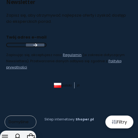
Newsletter
Zapisz się, aby otrzymywać najlepsze oferty i zyskać dostęp
do eksperckich porad.
Twój adres e-mail
Zapisując się, akceptujesz nasz
Regulamin
(w zakresie dotyczącym
Newslettera). Przetwarzanie danych odbywa się zgodnie z
Polityką
prywatności
.
polski
zł
Sklep internetowy
Shoper.pl
Filtry
Domyślne
Produkty w koszyku: 0. Zobacz szczegóły