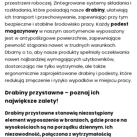
e
przestrzeni roboczej. Zintegrowane systemy składania i
m
rozkładania, które posiadają nasze
drabiny
, ułatwiają
,
ich transport i przechowywanie, zapewniając przy tym
5
s
bezpieczne i stabilne środowisko pracy. Każdy
podest
t
magazynowy
w naszym asortymencie wyposażony
o
jest w antypoślizgowe powierzchnie, zapewniające
p
n
pewność stąpania nawet w trudnych warunkach.
i
Dbamy o to, aby nasze produkty spełniały oczekiwania
,
nawet najbardziej wymagających użytkowników,
P
I
dostarczając nie tylko wytrzymałe, ale także
K
ergonomicznie zaprojektowane drabiny i podesty, które
1
redukują zmęczenie i ryzyko wypadków w miejscu pracy.
2
0
Drabiny przystawne – poznaj ich
największe zalety!
Drabiny przystawne stanowią niezastąpiony
element wyposażenia w branżach, gdzie prace na
wysokościach są na porządku dziennym. Ich
niezawodność, połączona z wytrzymałością