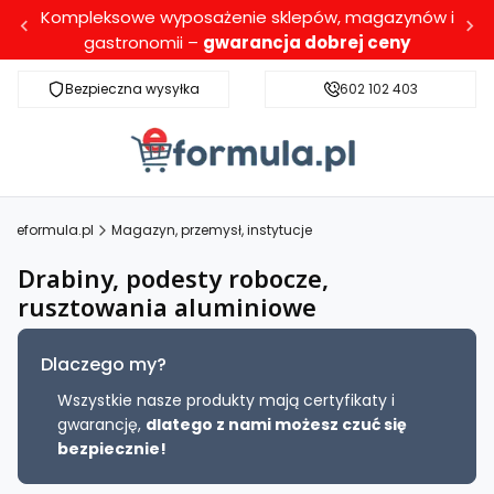
Kompleksowe wyposażenie sklepów, magazynów i
gastronomii –
gwarancja dobrej ceny
Bezpieczna wysyłka
Darmowa dostawa dla wybranych produktó
602 102 403
eformula.pl
Magazyn, przemysł, instytucje
Drabiny, podesty robocze,
rusztowania aluminiowe
Dlaczego my?
Wszystkie nasze produkty mają certyfikaty i
gwarancję,
dlatego z nami możesz czuć się
bezpiecznie!