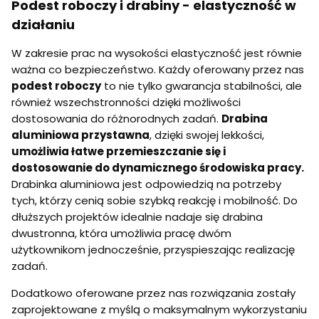
z
Podest roboczy i drabiny - elastyczność w
y
a
5
s
m
d
m
d
działaniu
0
t
P
n
P
u
.
o
I
a
I
n
S
p
K
,
W zakresie prac na wysokości elastyczność jest równie
K
k
A
n
,
W
,
ważna co bezpieczeństwo. Każdy oferowany przez nas
o
S
i
8
G
4
w
,
s
podest roboczy
to nie tylko gwarancja stabilności, ale
P
s
y
P
t
,
t
również wszechstronności dzięki możliwości
m
I
o
9
o
dostosowania do różnorodnych zadań.
Drabina
z
K
p
s
p
e
2
n
aluminiowa przystawna
, dzięki swojej lekkości,
t
n
s
5
i
o
i
umożliwia łatwe przemieszczanie się i
k
,
p
e
ł
dostosowanie do dynamicznego środowiska pracy.
P
n
,
a
I
Drabinka aluminiowa jest odpowiedzią na potrzeby
i
P
d
K
I
tych, którzy cenią sobie szybką reakcję i mobilność. Do
a
2
K
n
dłuższych projektów idealnie nadaje się drabina
0
1
y
dwustronna, która umożliwia pracę dwóm
0
m
użytkownikom jednocześnie, przyspieszając realizację
w
e
zadań.
j
ś
Dodatkowo oferowane przez nas rozwiązania zostały
c
zaprojektowane z myślą o maksymalnym wykorzystaniu
i