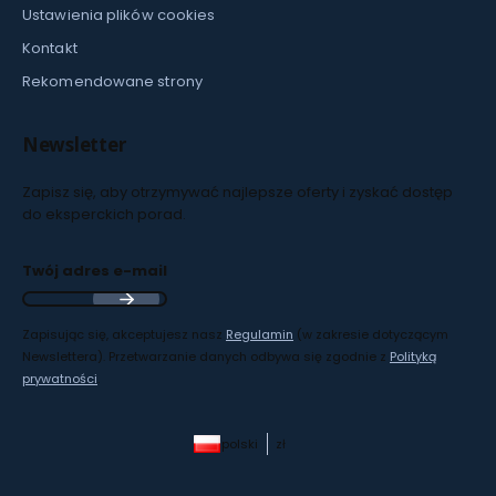
Ustawienia plików cookies
Kontakt
Rekomendowane strony
Newsletter
Zapisz się, aby otrzymywać najlepsze oferty i zyskać dostęp
do eksperckich porad.
Twój adres e-mail
Zapisując się, akceptujesz nasz
Regulamin
(w zakresie dotyczącym
Newslettera). Przetwarzanie danych odbywa się zgodnie z
Polityką
prywatności
.
polski
zł