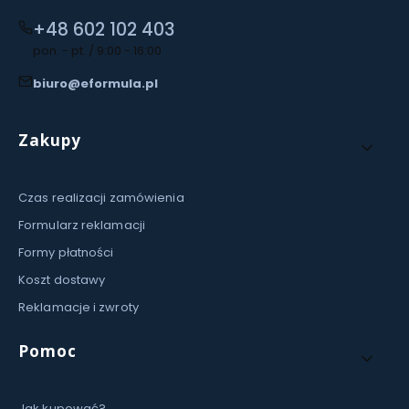
+48 602 102 403
pon. - pt. / 9:00 - 16:00
biuro@eformula.pl
Linki w stopce
Zakupy
Czas realizacji zamówienia
Formularz reklamacji
Formy płatności
Koszt dostawy
Reklamacje i zwroty
Pomoc
Jak kupować?