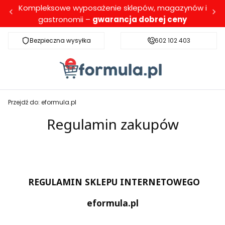
Kompleksowe wyposażenie sklepów, magazynów i
gastronomii –
gwarancja dobrej ceny
Bezpieczna wysyłka
Darmowa dostawa dla wybranych produktó
602 102 403
Przejdź do:
eformula.pl
Regulamin zakupów
REGULAMIN SKLEPU INTERNETOWEGO
eformula.pl