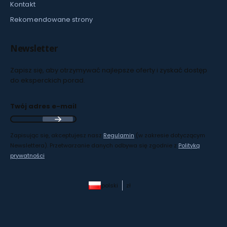
Kontakt
Rekomendowane strony
Newsletter
Zapisz się, aby otrzymywać najlepsze oferty i zyskać dostęp
do eksperckich porad.
Twój adres e-mail
Zapisując się, akceptujesz nasz
Regulamin
(w zakresie dotyczącym
Newslettera). Przetwarzanie danych odbywa się zgodnie z
Polityką
prywatności
.
polski
zł