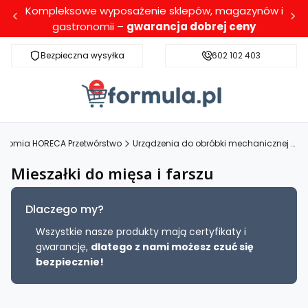
Kompleksowe wyposażenie sklepów, magazynów i
gastronomii –
gwarancja dobrej ceny
Bezpieczna wysyłka
Darmowa dostawa dla wybranych produktó
602 102 403
onomia HORECA Przetwórstwo
Urządzenia do obróbki mechanicznej mięs i farszu
Mieszałki do mięsa i farszu
Dlaczego my?
Wszystkie nasze produkty mają certyfikaty i
gwarancję,
dlatego z nami możesz czuć się
bezpiecznie!