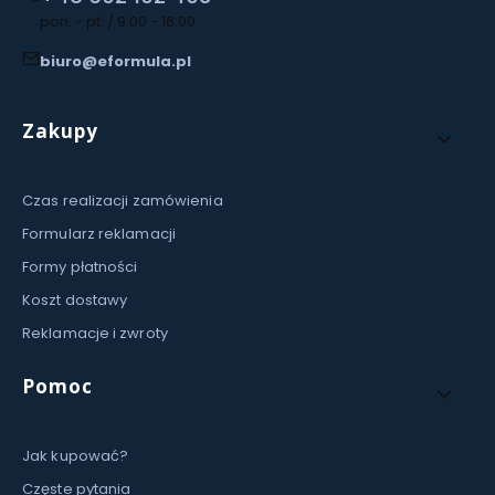
pon. - pt. / 9:00 - 16:00
biuro@eformula.pl
Linki w stopce
Zakupy
Czas realizacji zamówienia
Formularz reklamacji
Formy płatności
Koszt dostawy
Reklamacje i zwroty
Pomoc
Jak kupować?
Częste pytania