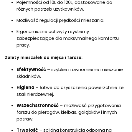
Pojemności od 10L do 120L, dostosowane do
w
r
l,
y
ó
z
różnych potrzeb użytkowników.
,
w
a
m
1
ł
Możliwość regulacji prędkości mieszania.
a
0
a
s
0
d
Ergonomiczne uchwyty i systemy
z
k
u
y
g
zabezpieczające dla maksymalnego komfortu
n
n
1
e
pracy.
a
,
k
d
5
d
Zalety mieszałek do mięsa i farszu:
o
k
o
r
W
a
-
Efektywność
– szybkie i równomierne mieszanie
f
o
składników.
i
b
n
r
Higiena
– łatwe do czyszczenia powierzchnie ze
o
ó
w
b
stali nierdzewnej.
a
k
n
a
Wszechstronność
– możliwość przygotowania
i
m
farszu do pierogów, kiełbas, gołąbków i innych
a
i
,
ę
potraw.
m
s
i
a
Trwałość
– solidna konstrukcja odporna na