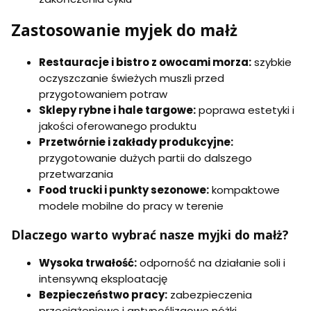
Zastosowanie myjek do małż
Restauracje i bistro z owocami morza:
szybkie
oczyszczanie świeżych muszli przed
przygotowaniem potraw
Sklepy rybne i hale targowe:
poprawa estetyki i
jakości oferowanego produktu
Przetwórnie i zakłady produkcyjne:
przygotowanie dużych partii do dalszego
przetwarzania
Food trucki i punkty sezonowe:
kompaktowe
modele mobilne do pracy w terenie
Dlaczego warto wybrać nasze myjki do małż?
Wysoka trwałość:
odporność na działanie soli i
intensywną eksploatację
Bezpieczeństwo pracy:
zabezpieczenia
przeciążeniowe i antypoślizgowe nóżki