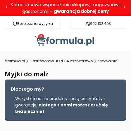
Kompleksowe wyposażenie sklepów, magazynów i
gastronomii –
gwarancja dobrej ceny
Bezpieczna wysyłka
Darmowa dostawa dla wybranych produktó
602 102 403
eformula.pl
Gastronomia HORECA Przetwórstwo
Zmywalnia
Myjki do małż
Dlaczego my?
Wszystkie nasze produkty mają certyfikaty i
gwarancję,
dlatego z nami możesz czuć się
bezpiecznie!