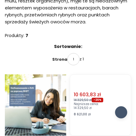
mułu, resztek organicznych), myjki te są nieodzownym
elementem wyposażenia w restauracjach, barach
rybnych, przetwórniach rybnych oraz punktach
sprzedaży świeżych owoców morza.
Produkty:
7
Lista produktów
Sortowanie:
z 1
Strona
Cena promocyjna
10 603,83 zł
OKAZJA
14 329,50 zł
-26%
Najniższa cena:
U
14 329,50 zł
r
Cena
8 621,00 zł
z
ą
d
z