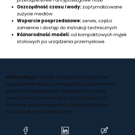
Oszczędność czasu i wody:
zoptymalizowane
zużycie mediów
Wsparcie posprzedażowe:
serwis, części
zamienne i dostęp do instrukcji technicznych
Różnorodność modeli:
od kompaktowych myjek
stołowych po urządzenia przemysłowe
eFormula.pl
to sklep oferujący kompleksowe
wyposażenie sklepów, magazynów, gastronomii i
przestrzeni publicznych. Zapewniamy szeroki
asortyment, konkurencyjne ceny, bezpieczną
dostawę oraz profesjonalną obsługę klientów
indywidualnych i biznesowych.
(Otwiera
(Otwiera
(Otwiera