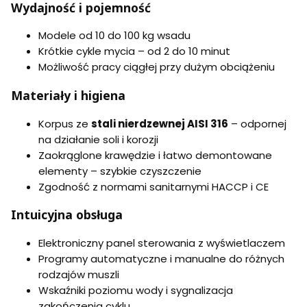
F
F
Wydajność i pojemność
P
P
C
C
Modele od 10 do 100 kg wsadu
3
3
Krótkie cykle mycia – od 2 do 10 minut
0
0
3
5
Możliwość pracy ciągłej przy dużym obciążeniu
Materiały i higiena
Korpus ze
stali nierdzewnej AISI 316
– odpornej
na działanie soli i korozji
Zaokrąglone krawędzie i łatwo demontowane
elementy – szybkie czyszczenie
Zgodność z normami sanitarnymi HACCP i CE
Intuicyjna obsługa
Elektroniczny panel sterowania z wyświetlaczem
Programy automatyczne i manualne do różnych
rodzajów muszli
Wskaźniki poziomu wody i sygnalizacja
zakończenia cyklu