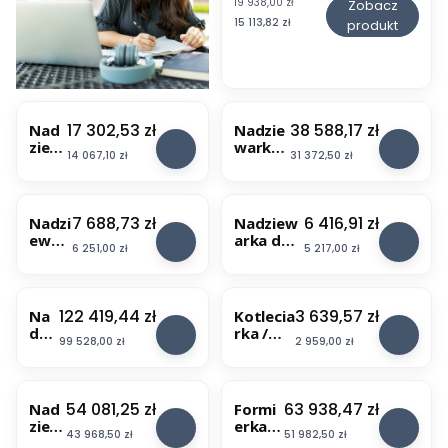
19 938,00 zł
Zobacz
o
Cena
15 113,82 zł
produkt
t
l
e
c
i
BESTSELLER
BESTSELLER
a
Cena
Cena
17 302,53 zł
38 588,17 zł
Nad
Nadzie
r
ziew
warka
k
Cena
Cena
14 067,10 zł
31 372,50 zł
arka
do
a
do
kiełbas
/
BESTSELLER
kiełb
hydraul
s
as
iczna
t
Cena
Cena
7 688,73 zł
6 416,91 zł
Nadzi
Nadziew
hydr
PHX 40
e
ewar
arka do
aulic
Cena
Cena
6 251,00 zł
5 217,00 zł
a
ka do
kiełbas
zna
k
kiełb
ręczna
PH
e
as
PM 7
13
r
ręczn
Cena
Cena
122 419,44 zł
3 639,57 zł
Na
Kotlecia
e
a PM
dzi
rka /
l
13
Cena
Cena
99 528,00 zł
2 959,00 zł
ew
steaker
e
ark
Hendi
k
a
t
Tor
r
Cena
Cena
54 081,25 zł
63 938,47 zł
Nad
Formi
sad
y
ziew
erka
o,
Cena
Cena
43 968,50 zł
51 982,50 zł
c
arka
do