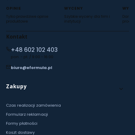
karcie)
karcie)
karcie)
OPINIE
WYCENY
WYSY
Tylko prawdziwe opinie
Szybkie wyceny dla firm i
Darmow
produktowe
instytucji
produ
Kontakt
+48 602 102 403
pon. - pt. / 9:00 - 16:00
biuro@eformula.pl
Linki w stopce
Zakupy
Czas realizacji zamówienia
Formularz reklamacji
Formy płatności
Koszt dostawy