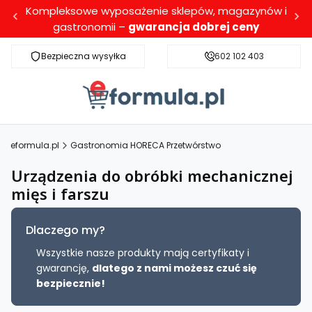
Kompleksowe wyposażenie sklepów, magazynów i
gastronomii –
gwarancja dobrej ceny
Bezpieczna wysyłka
Darmowa dostawa dla wybranych produktó
602 102 403
eformula.pl
Gastronomia HORECA Przetwórstwo
Urządzenia do obróbki mechanicznej
mięs i farszu
Dlaczego my?
Wszystkie nasze produkty mają certyfikaty i
gwarancję,
dlatego z nami możesz czuć się
bezpiecznie!