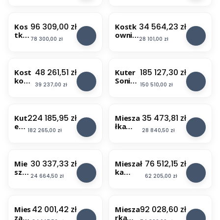
por
z
do
hambu
cjo
n
kiełb
rgeró
ma
y
as
w
Cena
Cena
96 309,00 zł
34 564,23 zł
Kos
Kostk
t,
I
hydr
Dadau
tko
ownic
obk
n
aulic
x
Cena
Cena
78 300,00 zł
28 101,00 zł
wni
a
ręc
o
zna
F3700
ca
Dadau
ark
x
PHX
-
Dad
x
a
x
60
wydaj
aux
Precic
i
Cena
Cena
48 261,51 zł
185 127,30 zł
Kost
Kuter
ność
Cubi
ut 2D
T
kown
Sonic
do
xx
-
Cena
Cena
39 237,00 zł
150 510,00 zł
-
ica
604
3700
100
krojen
7
Dada
porcji/
ie
0
ux
h
mięsa,
7
Preci
Cena
Cena
224 185,95 zł
35 473,81 zł
Kut
Miesza
serów
cut
er
łka
i
3D -
Cena
Cena
182 265,00 zł
28 840,50 zł
wy
łopatk
warzy
kroj
sok
owa
w
kost
iej
Dadau
ka,
prę
x
Cena
Cena
30 337,33 zł
76 512,15 zł
Mie
Mieszał
plast
dk
PMX12
szał
ka
er,
ośc
5-PB -
Cena
Cena
24 664,50 zł
62 205,00 zł
ka
łopatko
pase
i
misa
łop
wa
k do
Da
125 l,
atk
PMX275
60
da
silnik 2
owa
-PB
mm
Cena
Cena
42 001,42 zł
92 028,60 zł
Mies
Miesza
ux
CV
Dad
zark
rka
So