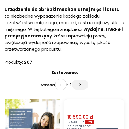
Koniec menu
Urządzenia do obróbki mechanicznej mięs i farszu
to niezbędne wyposażenie każdego zakładu
przetwórstwa mięsnego, masarni, restauracji czy sklepu
mięsnego. W tej kategorii znajdziesz
wydajne, trwałe i
precyzyjne maszyny
, które usprawniają pracę,
zwiększają wydajność i zapewniają wysoką jakość
przetworzonego produktu.
Produkty:
207
Lista produktów
Sortowanie:
z 9
Strona
Następne produkty
Cena promocyjna
18 590,00 zł
OKAZJA
19 938,00 zł
-7%
Najniższa cena:
K