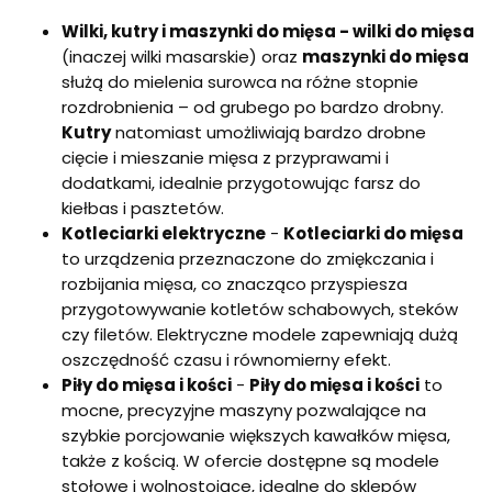
5
Wilki, kutry i maszynki do mięsa - w
ilki do mięsa
L
(inaczej wilki masarskie) oraz
maszynki do mięsa
służą do mielenia surowca na różne stopnie
rozdrobnienia – od grubego po bardzo drobny.
Kutry
natomiast umożliwiają bardzo drobne
cięcie i mieszanie mięsa z przyprawami i
dodatkami, idealnie przygotowując farsz do
kiełbas i pasztetów.
Kotleciarki elektryczne
-
Kotleciarki do mięsa
to urządzenia przeznaczone do zmiękczania i
rozbijania mięsa, co znacząco przyspiesza
przygotowywanie kotletów schabowych, steków
czy filetów. Elektryczne modele zapewniają dużą
oszczędność czasu i równomierny efekt.
Piły do mięsa i kości
-
Piły do mięsa i kości
to
mocne, precyzyjne maszyny pozwalające na
szybkie porcjowanie większych kawałków mięsa,
także z kością. W ofercie dostępne są modele
stołowe i wolnostojące, idealne do sklepów