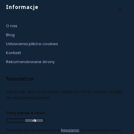
Informacje
O nas
Blog
Ustawienia plików cookies
Kontakt
Rekomendowane strony
Newsletter
Zapisz się, aby otrzymywać najlepsze oferty i zyskać dostęp
do eksperckich porad.
Twój adres e-mail
Zapisując się, akceptujesz nasz
Regulamin
(w zakresie dotyczącym