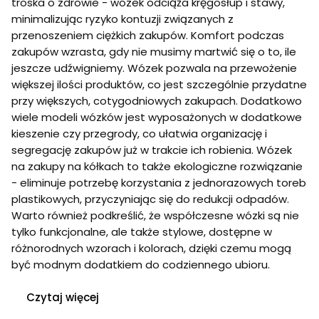
y
troska o zdrowie - wózek odciąża kręgosłup i stawy,
ś
i
minimalizując ryzyko kontuzji związanych z
ć
r
1
przenoszeniem ciężkich zakupów. Komfort podczas
ę
0
k
zakupów wzrasta, gdy nie musimy martwić się o to, ile
0
a
l
jeszcze udźwigniemy. Wózek pozwala na przewożenie
w
i
większej ilości produktów, co jest szczególnie przydatne
i
t
c
przy większych, cotygodniowych zakupach. Dodatkowo
r
z
ó
wiele modeli wózków jest wyposażonych w dodatkowe
k
w
kieszenie czy przegrody, co ułatwia organizację i
i
)
segregację zakupów już w trakcie ich robienia. Wózek
na zakupy na kółkach to także ekologiczne rozwiązanie
- eliminuje potrzebę korzystania z jednorazowych toreb
plastikowych, przyczyniając się do redukcji odpadów.
Warto również podkreślić, że współczesne wózki są nie
tylko funkcjonalne, ale także stylowe, dostępne w
różnorodnych wzorach i kolorach, dzięki czemu mogą
być modnym dodatkiem do codziennego ubioru.
Czytaj więcej