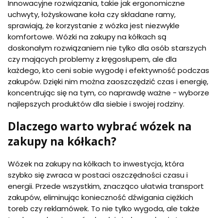
Innowacyjne rozwiązania, takie jak ergonomiczne
r
d
y
uchwyty, łożyskowane koła czy składane ramy,
z
w
i
sprawiają, że korzystanie z wózka jest niezwykle
k
s
komfortowe. Wózki na zakupy na kółkach są
i
k
(
doskonałym rozwiązaniem nie tylko dla osób starszych
i
t
e
czy mających problemy z kręgosłupem, ale dla
o
m
każdego, kto ceni sobie wygodę i efektywność podczas
r
d
e
zakupów. Dzięki nim można zaoszczędzić czas i energię,
l
b
a
koncentrując się na tym, co naprawdę ważne - wyborze
k
d
i
najlepszych produktów dla siebie i swojej rodziny.
z
n
i
a
e
Dlaczego warto wybrać wózek na
r
c
o
zakupy na kółkach?
k
l
a
c
(
e
Wózek na zakupy na kółkach to inwestycja, która
p
)
o
szybko się zwraca w postaci oszczędności czasu i
,
j
energii. Przede wszystkim, znacząco ułatwia transport
t
e
o
zakupów, eliminując konieczność dźwigania ciężkich
m
r
n
toreb czy reklamówek. To nie tylko wygoda, ale także
b
o