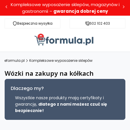
Kompleksowe wyposażenie sklepów, magazynów i
gastronomii –
gwarancja dobrej ceny
Bezpieczna wysyłka
Darmowa dostawa dla wybranych produktó
602 102 403
eformula.pl
Kompleksowe wyposażenie sklepów
Wózki na zakupy na kółkach
Dlaczego my?
Wszystkie nasze produkty mają certyfikaty i
gwarancję,
dlatego z nami możesz czuć się
bezpiecznie!