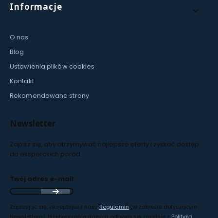
Informacje
O nas
Blog
Ustawienia plików cookies
Kontakt
Rekomendowane strony
Newsletter
Zapisz się, aby otrzymywać najlepsze oferty i zyskać dostęp
do eksperckich porad.
Twój adres e-mail
Zapisując się, akceptujesz nasz
Regulamin
(w zakresie dotyczącym
Newslettera). Przetwarzanie danych odbywa się zgodnie z
Polityką