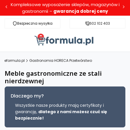
Kompleksowe wyposażenie sklepów, magazynów i
gastronomii –
gwarancja dobrej ceny
Bezpieczna wysyłka
Darmowa dostawa dla wybranych produktó
602 102 403
eformula.pl
Gastronomia HORECA Przetwórstwo
Meble gastronomiczne ze stali
nierdzewnej
Dlaczego my?
Wszystkie nasze produkty mają certyfikaty i
gwarancję,
dlatego z nami możesz czuć się
bezpiecznie!