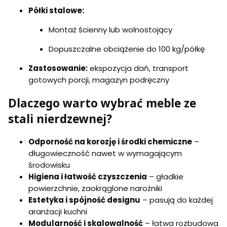
Półki stalowe:
Montaż ścienny lub wolnostojący
Dopuszczalne obciążenie do 100 kg/półkę
Zastosowanie:
ekspozycja dań, transport
gotowych porcji, magazyn podręczny
Dlaczego warto wybrać meble ze
stali nierdzewnej?
Odporność na korozję i środki chemiczne
–
długowieczność nawet w wymagającym
środowisku
Higiena i łatwość czyszczenia
– gładkie
powierzchnie, zaokrąglone narożniki
Estetyka i spójność designu
– pasują do każdej
aranżacji kuchni
Modularność i skalowalność
– łatwa rozbudowa