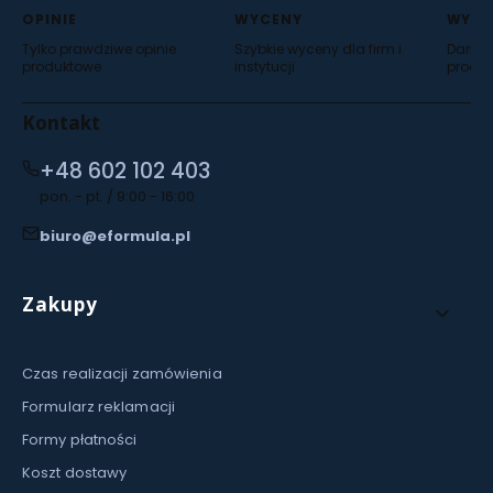
OPINIE
WYCENY
WYSY
Tylko prawdziwe opinie
Szybkie wyceny dla firm i
Darmow
produktowe
instytucji
produ
Kontakt
+48 602 102 403
pon. - pt. / 9:00 - 16:00
biuro@eformula.pl
Linki w stopce
Zakupy
Czas realizacji zamówienia
Formularz reklamacji
Formy płatności
Koszt dostawy