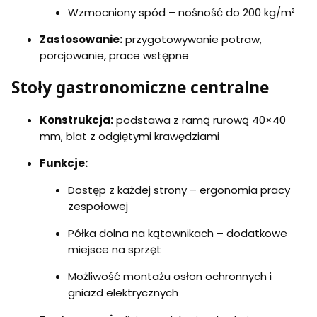
T
T
T
,
ł
Wzmocniony spód – nośność do 200 kg/m²
P
P
P
T
o
O
O
O
P
w
L
L
Zastosowanie:
przygotowywanie potraw,
L
O
e
I
I
porcjowanie, prace wstępne
I
L
g
S
S
S
I
o
3
4
2
S
T
Stoły gastronomiczne centralne
,
,
/
2
P
T
T
B
S
O
P
P
M
/
L
Konstrukcja:
podstawa z ramą rurową 40×40
O
O
B
I
L
L
mm, blat z odgiętymi krawędziami
M
S
I
I
6
S
S
Funkcje:
,
3
4
T
/
/
P
Dostęp z każdej strony – ergonomia pracy
B
B
O
M
M
zespołowej
L
I
Półka dolna na kątownikach – dodatkowe
S
6
miejsce na sprzęt
/
B
Możliwość montażu osłon ochronnych i
M
gniazd elektrycznych