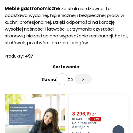
Koniec menu
Meble gastronomiczne
ze stali nierdzewnej to
podstawa wydajnej, higienicznej i bezpiecznej pracy w
kuchni profesjonalnej. Dzięki odporności na korozję,
wysokiej nośności i łatwości utrzymania czystości,
stanowią niezastąpione wyposażenie restauracji, hoteli,
stołówek, przetwórni oraz cateringów.
Produkty:
497
Lista produktów
Sortowanie:
z 21
Strona
Następne produkty
Cena promocyjna
8 296,19 zł
OKAZJA
10 649,80 zł
-22%
Najniższa cena:
O
8 626,34 zł
k
Cena