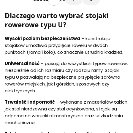
Przejdź do ostatniej s
ewna
e
l
Dlaczego warto wybrać stojaki
e
m
rowerowe typu U?
.
g
u
Wysoki poziom bezpieczeństwa
– konstrukcja
m
stojaków umożliwia przypięcie roweru w dwóch
o
w
punktach (rama i koło), co znacznie utrudnia kradzież.
y
m
Uniwersalność
– pasują do wszystkich typów rowerów,
i
niezależnie od ich rozmiaru czy rodzaju ramy. Stojaki
,
s
typu U pozwalają na bezpieczne przypięcie zarówno
t
rowerów miejskich, jak i górskich, szosowych czy
a
elektrycznych.
l
o
c
Trwałość i odporność
– wykonane z materiałów takich
y
jak stal nierdzewna czy stal ocynkowana, stojaki są
n
odporne na warunki atmosferyczne oraz uszkodzenia
k
o
mechaniczne.
w
a