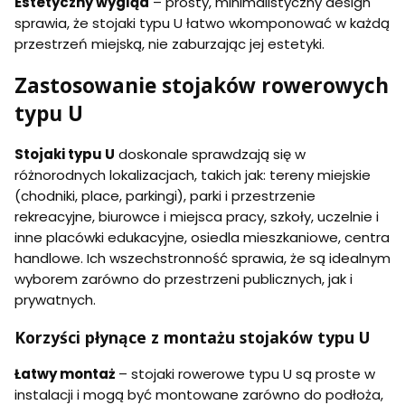
Estetyczny wygląd
– prosty, minimalistyczny design
n
sprawia, że stojaki typu U łatwo wkomponować w każdą
a
m
przestrzeń miejską, nie zaburzając jej estetyki.
a
l
Zastosowanie stojaków rowerowych
o
w
typu U
a
n
a
Stojaki typu U
doskonale sprawdzają się w
różnorodnych lokalizacjach, takich jak: tereny miejskie
(chodniki, place, parkingi), parki i przestrzenie
rekreacyjne, biurowce i miejsca pracy, szkoły, uczelnie i
inne placówki edukacyjne, osiedla mieszkaniowe, centra
handlowe. Ich wszechstronność sprawia, że są idealnym
wyborem zarówno do przestrzeni publicznych, jak i
prywatnych.
Korzyści płynące z montażu stojaków typu U
Łatwy montaż
– stojaki rowerowe typu U są proste w
instalacji i mogą być montowane zarówno do podłoża,