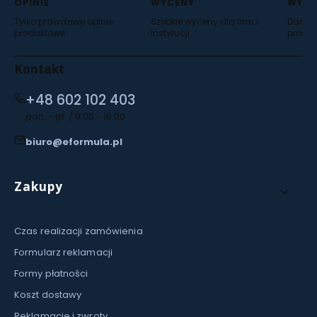
OPINIE
WYCENY
WYSY
Tylko prawdziwe opinie
Szybkie wyceny dla firm i
Darmow
produktowe
instytucji
produ
Kontakt
+48 602 102 403
pon. - pt. / 9:00 - 16:00
biuro@eformula.pl
Linki w stopce
Zakupy
Czas realizacji zamówienia
Formularz reklamacji
Formy płatności
Koszt dostawy
Reklamacje i zwroty