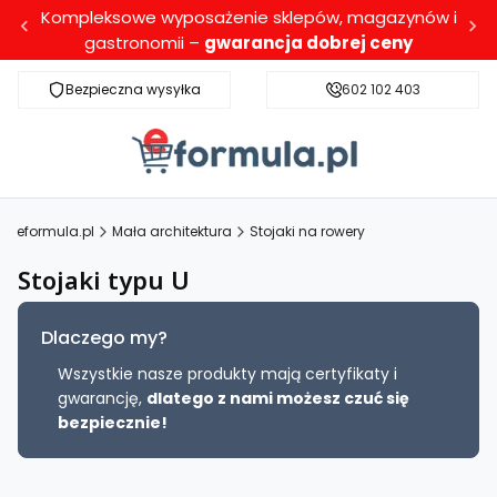
Kompleksowe wyposażenie sklepów, magazynów i
gastronomii –
gwarancja dobrej ceny
Bezpieczna wysyłka
Darmowa dostawa dla wybranych produktó
602 102 403
eformula.pl
Mała architektura
Stojaki na rowery
Stojaki typu U
Dlaczego my?
Wszystkie nasze produkty mają certyfikaty i
gwarancję,
dlatego z nami możesz czuć się
bezpiecznie!