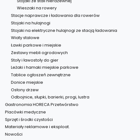
Stojaki ze stali nierdzewnej
Wieszaki na rowery
Stacje naprawcze i ładowania dla rowerów
Stojaki na hulajnogi
Stojaki na elektryczne hulajnogi ze stacją ładowania
Wiaty stalowe
Ławki parkowe i miejskie
Zestawy mebli ogrodowych
Stoły i ławostoły do gier
Leżaki i hamaki miejskie parkowe
Tablice ogłoszeń zewnętrzne
Donice miejskie
Osłony drzew
Odbojnice, słupki, barierki, progi, lustra
Gastronomia HORECA Przetwórstwo
Placówki medyczne
Sprzęt i środki czystości
Materiały reklamowe i eksploat.
Nowości