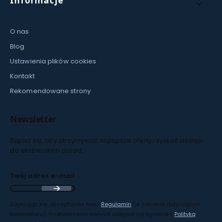
Informacje
O nas
Blog
Ustawienia plików cookies
Kontakt
Rekomendowane strony
Newsletter
Zapisz się, aby otrzymywać najlepsze oferty i zyskać dostęp
do eksperckich porad.
Twój adres e-mail
Zapisując się, akceptujesz nasz
Regulamin
(w zakresie dotyczącym
Newslettera). Przetwarzanie danych odbywa się zgodnie z
Polityką