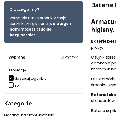
Baterie
Dlaczego my?
Wszystkie nasze produkty mają
Armatur
certyfikaty i gwarancję,
dlatego z
higieny.
nami możesz czuć się
bezpiecznie!
Baterie be
pracy.
Wybrane
Czujnik zbliż
Wyczyść
dotykanie po
koronawirusó
PROMOCJA
Nie stosuj tego filtra
Fotokomórki 
średnim użyci
22
nie
Baterie łok
standardów h
Kategorie
Baterie są n
Magazyn, przemysł, instytucje