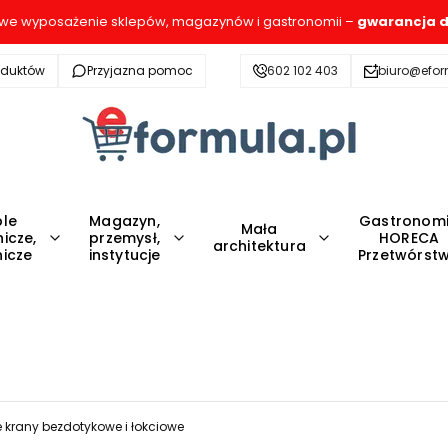
e wyposażenie sklepów, magazynów i gastronomii –
gwarancja d
oduktów
Przyjazna pomoc
602 102 403
biuro@efor
le
Magazyn,
Gastronom
Mała
icze,
przemysł,
HORECA
architektura
icze
instytucje
Przetwórst
e krany bezdotykowe i łokciowe