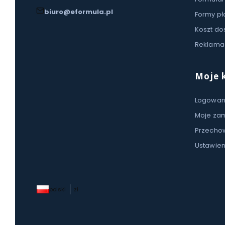
biuro@eformula.pl
Formy pł
Koszt do
Reklamac
Moje 
Logowan
Moje za
Przecho
Ustawien
polski
zł