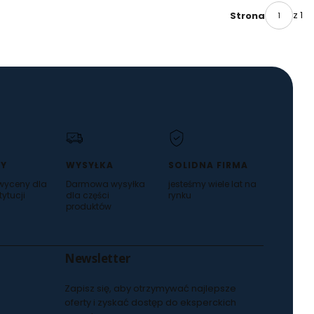
z 1
Strona
Y
WYSYŁKA
SOLIDNA FIRMA
 wyceny dla
Darmowa wysyłka
jesteśmy wiele lat na
tytucji
dla części
rynku
produktów
Newsletter
Zapisz się, aby otrzymywać najlepsze
oferty i zyskać dostęp do eksperckich