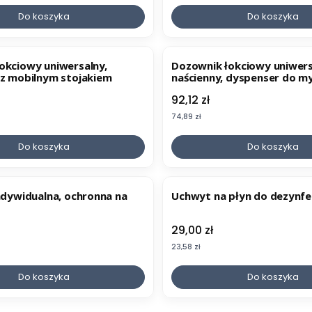
Do koszyka
Do koszyka
okciowy uniwersalny,
Dozownik łokciowy uniwers
 z mobilnym stojakiem
naścienny, dyspenser do my
płynów dezynfekcyjnych
Cena
92,12 zł
Cena
74,89 zł
Do koszyka
Do koszyka
indywidualna, ochronna na
Uchwyt na płyn do dezynfek
Cena
29,00 zł
Cena
23,58 zł
Do koszyka
Do koszyka