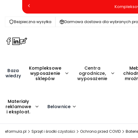
Kompleksow
Bezpieczna wysyłka
Darmowa dostawa dla wybranych pr
(Otwiera
(Otwiera
(Otwiera
się
się
się
w
w
w
nowej
nowej
nowej
Kompleksowe
Centra
Meb
karcie)
karcie)
karcie)
Baza
wyposażenie
ogrodnicze,
chłodn
wiedzy
sklepów
wyposażenie
mroźn
Materiały
reklamowe
Belownice
i eksploat.
eformula.pl
Sprzęt i środki czystości
Ochrona przed COVID
Bateri