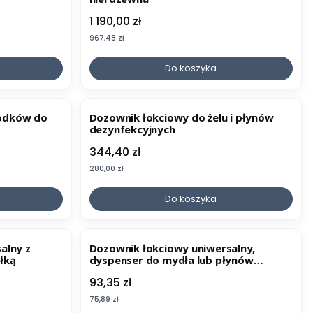
Cena
1 190,00 zł
Cena
967,48 zł
Do koszyka
odków do
Dozownik łokciowy do żelu i płynów
dezynfekcyjnych
Cena
344,40 zł
Cena
280,00 zł
Do koszyka
alny z
Dozownik łokciowy uniwersalny,
łką
dyspenser do mydła lub płynów
dezynfekcyjnych, aluminium
Cena
93,35 zł
Cena
75,89 zł