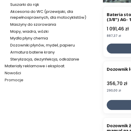
Suszarki do rąk
Akcesoria do WC (przewijaki, dla
Bateria st
niepełnosprawnych, dla motocyklistów)
(3/8") AG-
Maszyny do szorowania
Cena
1 091,46 zł
Mopy, wiadra, wózki
Cena
887,37 zł
Mydła płyny chemia
Dozowniki płynów, mydeł, papieru
Armatura baterie krany
Sterylizacja, dezynfekcja, odkażanie
Materiały reklamowe i eksploat.
Dozownik ł
Nowości
Promocje
Cena
356,70 zł
Koniec menu
Cena
290,00 zł
Dozownik ż
manual na 