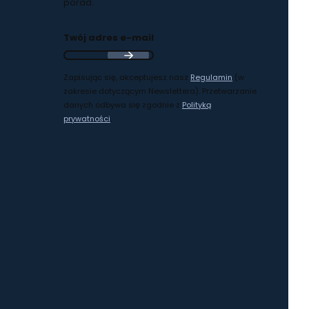
porad.
Twój adres e-mail
Zapisując się, akceptujesz nasz
Regulamin
(w
zakresie dotyczącym Newslettera). Przetwarzanie
danych odbywa się zgodnie z
Polityką
prywatności
.