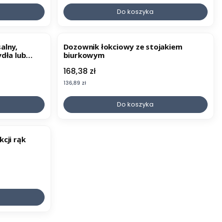
Do koszyka
alny,
Dozownik łokciowy ze stojakiem
dła lub
biurkowym
Cena
168,38 zł
Cena
136,89 zł
Do koszyka
cji rąk