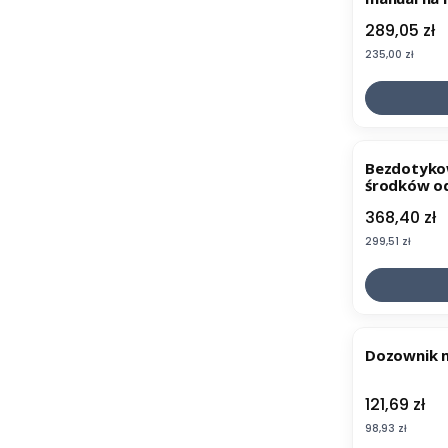
Cena
289,05 zł
Cena
235,00 zł
Bezdotyko
środków o
Cena
368,40 zł
Cena
299,51 zł
Dozownik m
Cena
121,69 zł
Cena
98,93 zł