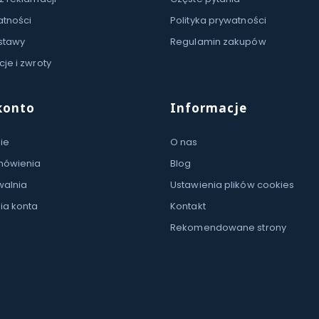
atności
Polityka prywatności
stawy
Regulamin zakupów
je i zwroty
konto
Informacje
ie
O nas
mówienia
Blog
walnia
Ustawienia plików cookies
ia konta
Kontakt
Rekomendowane strony