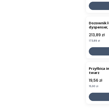
Dozownik ł
dyspenser,
Cena
213,89 zł
Cena
173,89 zł
Przyłbica 
twarz
Cena
19,56 zł
Cena
15,90 zł