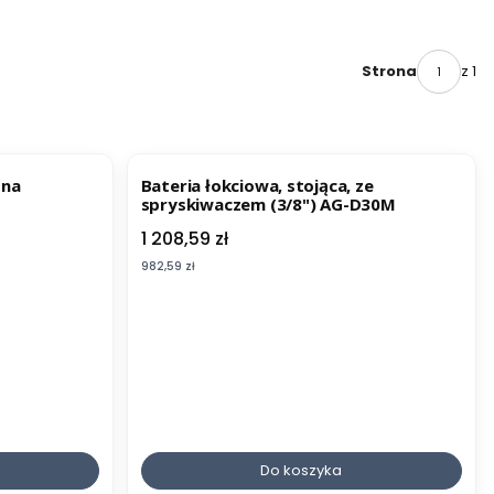
z 1
Strona
 na
Bateria łokciowa, stojąca, ze
spryskiwaczem (3/8") AG-D30M
Cena
1 208,59 zł
Cena
982,59 zł
Do koszyka