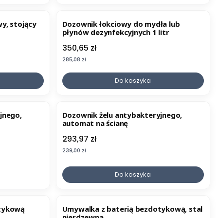
y, stojący
Dozownik łokciowy do mydła lub
płynów dezynfekcyjnych 1 litr
Cena
350,65 zł
Cena
285,08 zł
Do koszyka
jnego,
Dozownik żelu antybakteryjnego,
automat na ścianę
Cena
293,97 zł
Cena
239,00 zł
Do koszyka
otykową
Umywalka z baterią bezdotykową, stal
nierdzewna