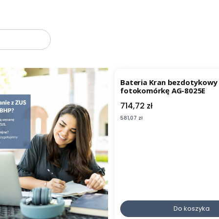
oduktów
Bateria Kran bezdotykowy
fotokomórkę AG-8025E
Cena
714,72 zł
Cena
581,07 zł
Do koszyka