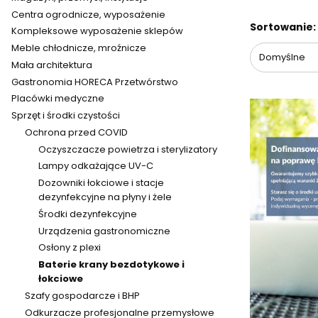
Centra ogrodnicze, wyposażenie
Lista pr
Sortowanie:
Kompleksowe wyposażenie sklepów
Meble chłodnicze, mroźnicze
Domyślne
Mała architektura
Gastronomia HORECA Przetwórstwo
Placówki medyczne
Sprzęt i środki czystości
Ochrona przed COVID
Oczyszczacze powietrza i sterylizatory
Lampy odkażające UV-C
Dozowniki łokciowe i stacje
dezynfekcyjne na płyny i żele
Środki dezynfekcyjne
Urządzenia gastronomiczne
Osłony z plexi
Baterie krany bezdotykowe i
łokciowe
Szafy gospodarcze i BHP
Odkurzacze profesjonalne przemysłowe