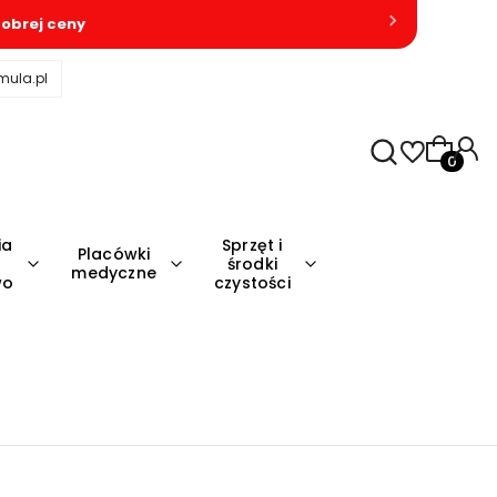
obrej ceny
mula.pl
Produkty
ia
Sprzęt i
Placówki
środki
medyczne
wo
czystości