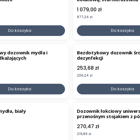
Cena
1 079,00 zł
Cena
877,24 zł
Do koszyka
Do koszyka
wy dozownik mydła i
Bezdotykowy dozownik śr
dkażających
dezynfekcji
Cena
253,68 zł
Cena
206,24 zł
Do koszyka
Do koszyka
ydła, biały
Dozownik łokciowy uniwers
przenośnym stojakiem z pó
Cena
270,47 zł
Cena
219,89 zł