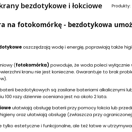
 krany bezdotykowe i łokciowe
Produkty:
a na fotokomórkę - bezdotykowa umoż
zdotykowe
oszczędzają wodę i energię, poprawiają także hig
eniowy (
fotokomórka)
powoduje, że woda poleci wyłącznie wt
wierzchni kranu nie jest konieczne. Gwarantuje to brak probl
w).
baterii bezdotykowych są zasilane bateriami alkalicznymi lub
u 100 razy dziennie oceniana jest na około 2 lata.
ciowe
ułatwiają obsługę baterii przy pomocy łokcia lub prze
igieny oraz ułatwiają obsługę (zwłaszcza przy ograniczonej
ie tylko estetyczne i funkcjonalne, ale też łatwe w utrzymywa