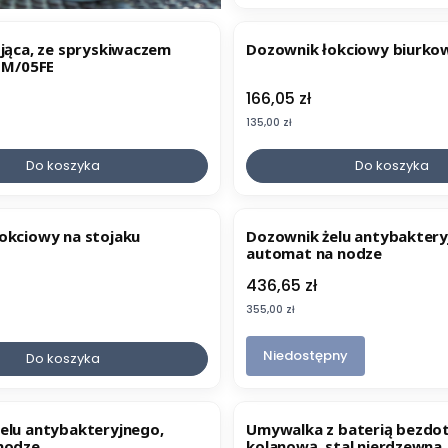
ojąca, ze spryskiwaczem
Dozownik łokciowy biurkow
 1M/05FE
Cena
166,05 zł
Cena
135,00 zł
Do koszyka
Do koszyka
okciowy na stojaku
Dozownik żelu antybaktery
automat na nodze
Cena
436,65 zł
Cena
355,00 zł
Niedostępny
Do koszyka
elu antybakteryjnego,
Umywalka z baterią bezd
nodze
kolanową, stal nierdzewna