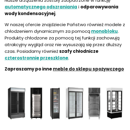
Nasze urządzenia zostały zaopatrzone w funkcję
automatycznego odszraniania
i
odparowywania
wody kondensacyjnej
.
W naszej ofercie znajdziecie Państwo również modele z
chłodzeniem dynamicznym za pomocą
monobloku
.
Produkty chłodzone za pomocą tej funkcji zachowują
atrakcyjny wygląd oraz nie wysuszają się przez dłuższy
czas. Posiadamy również
szafy chłodnicze
czterostronnie przeszklone
.
Zapraszamy po inne
meble do sklepu spożywczego