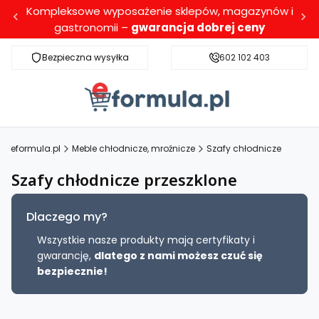
Kompleksowe wyposażenie sklepów, magazynów i
gastronomii –
gwarancja dobrej ceny
Bezpieczna wysyłka
Darmowa dostawa dla wybranych produktó
602 102 403
eformula.pl
Meble chłodnicze, mroźnicze
Szafy chłodnicze
Szafy chłodnicze przeszklone
Dlaczego my?
Wszystkie nasze produkty mają certyfikaty i
gwarancję,
dlatego z nami możesz czuć się
bezpiecznie!