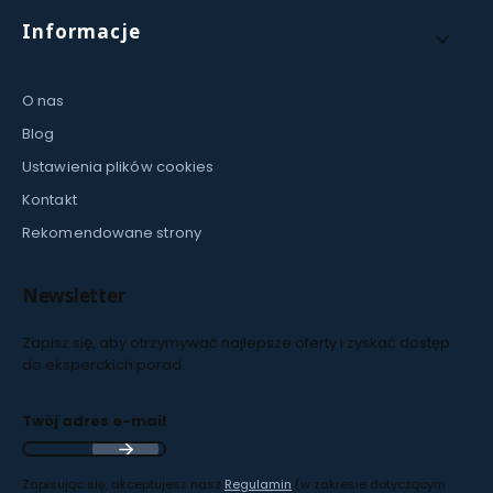
Informacje
O nas
Blog
Ustawienia plików cookies
Kontakt
Rekomendowane strony
Newsletter
Zapisz się, aby otrzymywać najlepsze oferty i zyskać dostęp
do eksperckich porad.
Twój adres e-mail
Zapisując się, akceptujesz nasz
Regulamin
(w zakresie dotyczącym