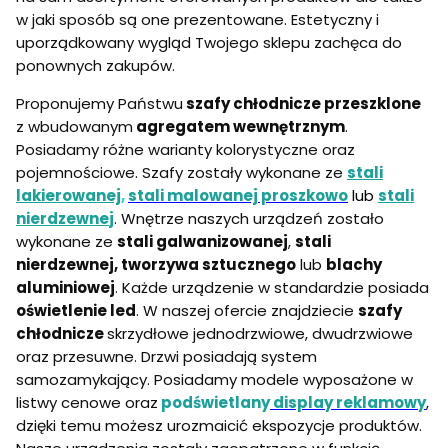
w jaki sposób są one prezentowane. Estetyczny i
uporządkowany wygląd Twojego sklepu zachęca do
ponownych zakupów.
Proponujemy Państwu
szafy chłodnicze przeszklone
z wbudowanym
agregatem wewnętrznym
.
Posiadamy różne warianty kolorystyczne oraz
pojemnościowe. Szafy zostały wykonane ze
stali
lakierowanej
,
stali malowanej proszkowo
lub
stali
nierdzewne
j
. Wnętrze naszych urządzeń zostało
wykonane ze
stali galwanizowanej
,
stali
nierdzewnej, tworzywa sztucznego
lub
blachy
aluminiowej
. Każde urządzenie w standardzie posiada
oświetlenie led
. W naszej ofercie znajdziecie
szafy
chłodnicze
skrzydłowe jednodrzwiowe, dwudrzwiowe
oraz przesuwne. Drzwi posiadają system
samozamykający. Posiadamy modele wyposażone w
listwy cenowe oraz
podświetlany
display reklamowy
,
dzięki temu możesz urozmaicić ekspozycje produktów.