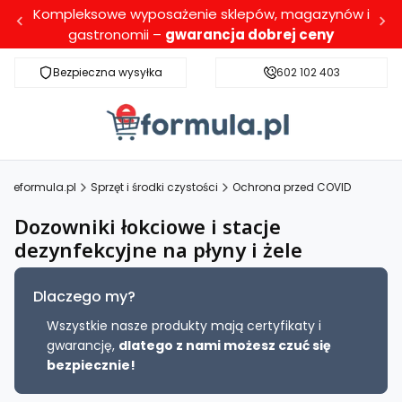
Kompleksowe wyposażenie sklepów, magazynów i
gastronomii –
gwarancja dobrej ceny
Bezpieczna wysyłka
Darmowa dostawa dla wybranych produktó
602 102 403
eformula.pl
Sprzęt i środki czystości
Ochrona przed COVID
Dozowniki łokciowe i stacje
dezynfekcyjne na płyny i żele
Dlaczego my?
Wszystkie nasze produkty mają certyfikaty i
gwarancję,
dlatego z nami możesz czuć się
bezpiecznie!