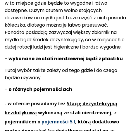
w to miejsce gdzie będzie to wygodne i łatwo
dostępne. Dużym atutem wolno stojących
dozowników na mydło jest to, że część z nich posiada
kółeczka, dlatego można je łatwo przesuwać.
Ponadto posiadają zazwyczaj większy zbiornik na
mydło bądź środek dezynfekujący, co w miejscach o
dużej rotacji ludzi jest higieniczne i bardzo wygodne.
-
wykonane ze stali nierdzewnej bądź z plastiku
Tutaj wybór także zależy od tego gdzie i do czego
będzie używany.
-
o różnych pojemnościach
- w ofercie posiadamy też
Stację dezynfekcyjną
bezdotykową
wykonaną ze stali nierdzewnej, z
pojemnikiem o
pojemności 5 l
, którą dodatkowo
można doposażać (za dodatkową opłatą) np. w