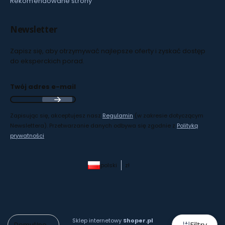
Rekomendowane strony
Newsletter
Zapisz się, aby otrzymywać najlepsze oferty i zyskać dostęp
do eksperckich porad.
Twój adres e-mail
Zapisując się, akceptujesz nasz
Regulamin
(w zakresie dotyczącym
Newslettera). Przetwarzanie danych odbywa się zgodnie z
Polityką
prywatności
.
polski
zł
Sklep internetowy
Shoper.pl
Filtry
Domyślne