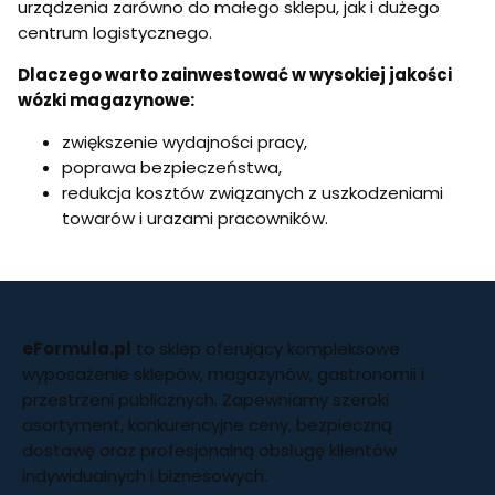
urządzenia zarówno do małego sklepu, jak i dużego
centrum logistycznego.
Dlaczego warto zainwestować w wysokiej jakości
wózki magazynowe:
zwiększenie wydajności pracy,
poprawa bezpieczeństwa,
redukcja kosztów związanych z uszkodzeniami
towarów i urazami pracowników.
eFormula.pl
to sklep oferujący kompleksowe
wyposażenie sklepów, magazynów, gastronomii i
przestrzeni publicznych. Zapewniamy szeroki
asortyment, konkurencyjne ceny, bezpieczną
dostawę oraz profesjonalną obsługę klientów
indywidualnych i biznesowych.