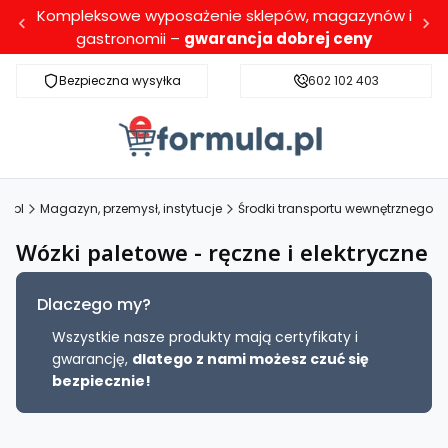
Kompleksowe wyposażenie sklepów, magazynów i
gastronomii –
gwarancja dobrej ceny
Bezpieczna wysyłka
Darmowa dostawa dla wybranych produktó
602 102 403
a.pl
Magazyn, przemysł, instytucje
Środki transportu wewnętrznego
Wózki paletowe - ręczne i elektryczne
Dlaczego my?
Wszystkie nasze produkty mają certyfikaty i
gwarancję,
dlatego z nami możesz czuć się
bezpiecznie!