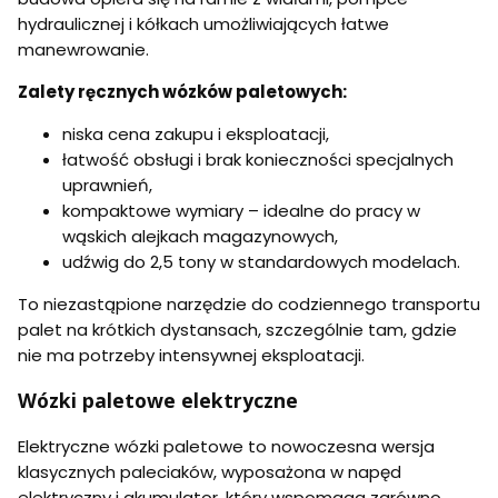
d
M
i
A
ź
hydraulicznej i kółkach umożliwiających łatwe
a
d
R
w
gl
manewrowanie.
r
1
i
o
o
1
g
W
l
5
Zalety ręcznych wózków paletowych:
5
P
k
0
0
RE
i
х
niska cena zakupu i eksploatacji,
0
2
p
5
-
5
łatwość obsługi i brak konieczności specjalnych
o
8
2
T
d
uprawnień,
0
0
w
,
0
kompaktowe wymiary – idealne do pracy w
ó
u
0
wąskich alejkach magazynowych,
j
d
k
n
ź
udźwig do 2,5 tony w standardowych modelach.
g
e
w
W
i
To niezastąpione narzędzie do codziennego transportu
R
g
palet na krótkich dystansach, szczególnie tam, gdzie
U
5
4
nie ma potrzeby intensywnej eksploatacji.
0
-
0
3
-
Wózki paletowe elektryczne
0
2
0
0
Elektryczne wózki paletowe to nowoczesna wersja
1
0
N
0
klasycznych paleciaków, wyposażona w napęd
T
k
elektryczny i akumulator, który wspomaga zarówno