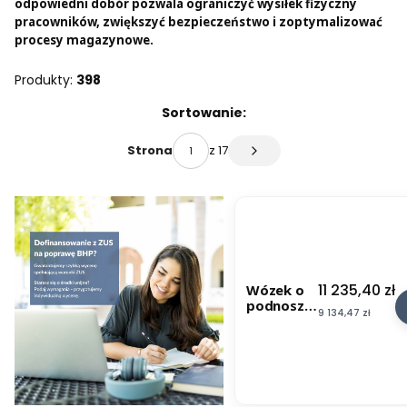
odpowiedni dobór pozwala ograniczyć wysiłek fizyczny
pracowników, zwiększyć bezpieczeństwo i zoptymalizować
procesy magazynowe.
Produkty:
398
Lista produktów
Sortowanie:
z 17
Strona
Następne produkty
Cena
11 235,40 zł
Wózek o
podnosze
Cena
9 134,47 zł
niu
elektryczn
ym
DYC10-25
1T 2.5M