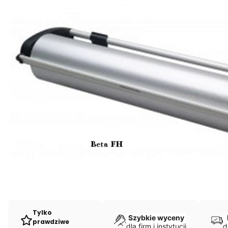
Tylko
Szybkie wyceny
prawdziwe
dla firm i instytucji
d