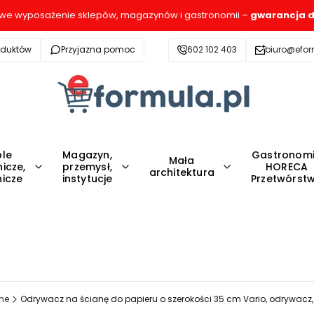
e wyposażenie sklepów, magazynów i gastronomii –
gwarancja d
oduktów
Przyjazna pomoc
602 102 403
biuro@efor
le
Magazyn,
Gastronom
Mała
icze,
przemysł,
HORECA
architektura
icze
instytucje
Przetwórst
jne
Odrywacz na ścianę do papieru o szerokości 35 cm Vario, odrywacz