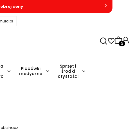
obrej ceny
mula.pl
Produkty
ia
Sprzęt i
Placówki
środki
medyczne
wo
czystości
, obcinacz