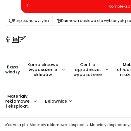
Kompleksow
Bezpieczna wysyłka
Darmowa dostawa dla wybranych pr
(Otwiera
(Otwiera
(Otwiera
się
się
się
w
w
w
nowej
nowej
nowej
Kompleksowe
Centra
Meb
karcie)
karcie)
karcie)
Baza
wyposażenie
ogrodnicze,
chłodn
wiedzy
sklepów
wyposażenie
mroźn
Materiały
reklamowe
Belownice
i eksploat.
eformula.pl
Materiały reklamowe i eksploat.
Materiały eksploatacy