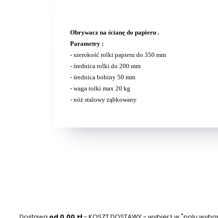
Obrywacz na ścianę do papieru .
Parametry :
- szerokość rolki papieru do 350 mm
- średnica rolki do 200 mm
- średnica bobiny 50 mm
- waga rolki max 20 kg
- nóż stalowy ząbkowany
Dostawa
od 0,00 zł
- KOSZT DOSTAWY - wybierz w "polu wyboru