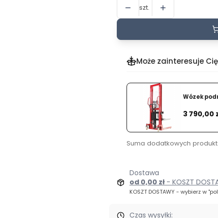
szt.
Może zainteresuje Cię
Wózek podn
Cena
3 790,00 
Suma dodatkowych produkt
Dostawa
od 0,00 zł
KOSZT DOSTAWY - wybierz w "polu
Czas wysyłki: