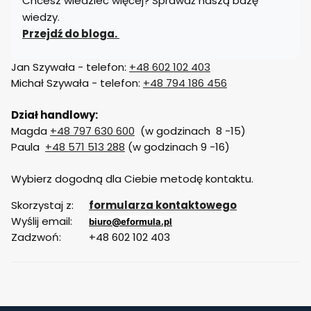
Chcesz wiedzieć więcej? Sprawdź naszą bazę
wiedzy.
Przejdź do bloga.
Jan Szywała - telefon:
+48 602 102 403
Michał Szywała - telefon:
+48 794 186 456
Dział handlowy:
Magda
+48 797 630 600
(w godzinach 8 -15)
Paula
+48 571 513 288
(w godzinach 9 -16)
Wybierz dogodną dla Ciebie metodę kontaktu.
Skorzystaj z:
formularza kontaktowego
Wyślij email:
biuro@eformula.pl
Zadzwoń:
+48 602 102 403