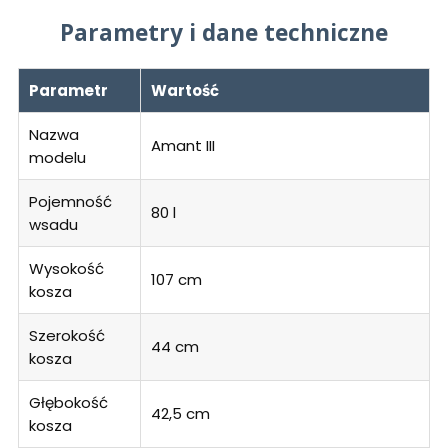
Parametry i dane techniczne
Parametr
Wartość
Nazwa
Amant III
modelu
Pojemność
80 l
wsadu
Wysokość
107 cm
kosza
Szerokość
44 cm
kosza
Głębokość
42,5 cm
kosza