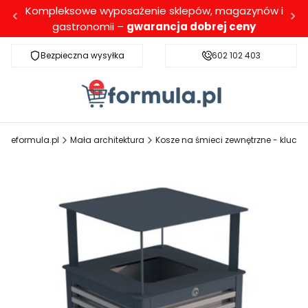
Kompleksowe wyposażenie sklepów, magazynów i
gastronomii –
gwarancja dobrej ceny
Bezpieczna wysyłka
Darmowa dostawa dla wybranych produktó
602 102 403
eformula.pl
Mała architektura
Kosze na śmieci zewnętrzne - klucz 