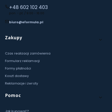
+48 602 102 403
pon. - pt. / 9:00 - 16:00
biuro@eformula.pl
Linki w stopce
Zakupy
Czas realizacji zamówienia
Formularz reklamacji
Formy płatności
Koszt dostawy
Reklamacje i zwroty
Pomoc
Jak kupować?