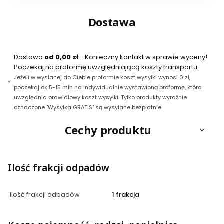
Dostawa
Dostawa
od 0,00 zł
- Konieczny kontakt w sprawie wyceny!
Poczekaj na proformę uwzględniającą koszty transportu.
Jeżeli w wysłanej do Ciebie proformie koszt wysyłki wynosi 0 zł,
poczekaj ok 5-15 min na indywidualnie wystawioną proformę, która
uwzględnia prawidłowy koszt wysyłki. Tylko produkty wyraźnie
oznaczone "Wysyłka GRATIS" są wysyłane bezpłatnie.
Cechy produktu
Ilość frakcji odpadów
Ilość frakcji odpadów
1 frakcja