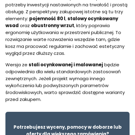
potrzeby inwestycji nastawionych na trwałość i prostą
obsługę. Z perspektywy zakupowej istotne są tu trzy
elementy:
pojemność 80 l
,
stalowy ocynkowany
wsad
oraz
obustronny wrzut
, który poprawia
ergonomię użytkowania w przestrzeni publicznej. To
rozwiązanie warte rozważenia wszędzie tam, gdzie
kosz ma pracować regularnie i zachować estetyczny
wygląd przez dłuższy czas.
Wersja ze
stali ocynkowanej i malowanej
będzie
odpowiednia dla wielu standardowych zastosowań
zewnętrznych. Jeżeli projekt wymaga innego
wykończenia lub podwyższonych parametrów
środowiskowych, warto sprawdzić dostępne warianty
przed zakupem.
Potrzebujesz wyceny, pomocy w doborze lub
oferty dla większego zamówienia?