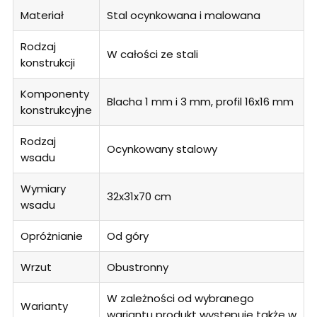
Materiał
Stal ocynkowana i malowana
Rodzaj
W całości ze stali
konstrukcji
Komponenty
Blacha 1 mm i 3 mm, profil 16x16 mm
konstrukcyjne
Rodzaj
Ocynkowany stalowy
wsadu
Wymiary
32x31x70 cm
wsadu
Opróżnianie
Od góry
Wrzut
Obustronny
W zależności od wybranego
Warianty
wariantu produkt występuje także w