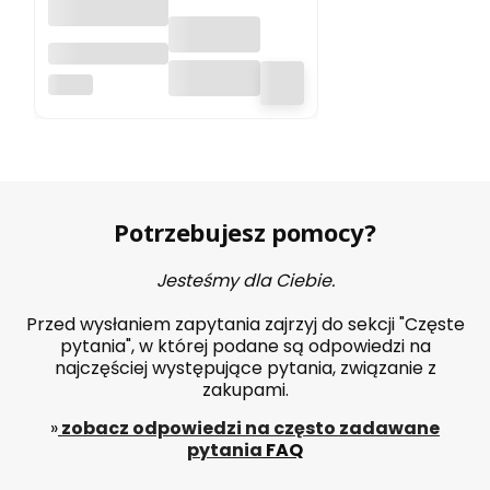
Obudowa,
zabudowa na
KRA26
kontener 1100
l, blacha
trapezowa
RAL7016
Potrzebujesz pomocy?
Jesteśmy dla Ciebie.
Przed wysłaniem zapytania zajrzyj do sekcji "Częste
pytania", w której podane są odpowiedzi na
najczęściej występujące pytania, związanie z
zakupami.
»
zobacz odpowiedzi na często zadawane
pytania
FAQ