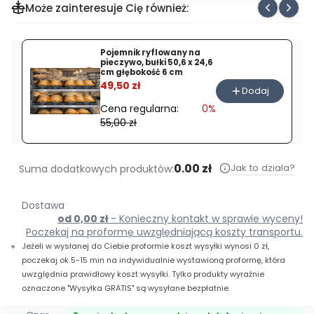
Może zainteresuje Cię również:
Pojemnik ryflowany na
pieczywo, bułki 50,6 x 24,6
cm głębokość 6 cm
%
49,50 zł
Dodaj
Cena regularna:
0%
55,00 zł
0.00 zł
Jak to dziala?
Suma dodatkowych produktów:
Dostawa
od 0,00 zł
- Konieczny kontakt w sprawie wyceny!
Poczekaj na proformę uwzględniającą koszty transportu.
Jeżeli w wysłanej do Ciebie proformie koszt wysyłki wynosi 0 zł,
poczekaj ok 5-15 min na indywidualnie wystawioną proformę, która
uwzględnia prawidłowy koszt wysyłki. Tylko produkty wyraźnie
oznaczone "Wysyłka GRATIS" są wysyłane bezpłatnie.