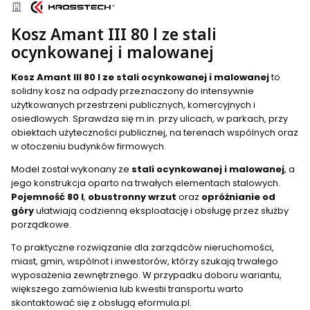
Kosz Amant III 80 l ze stali
ocynkowanej i malowanej
Kosz Amant III 80 l ze stali ocynkowanej i malowanej
to
solidny kosz na odpady przeznaczony do intensywnie
użytkowanych przestrzeni publicznych, komercyjnych i
osiedlowych. Sprawdza się m.in. przy ulicach, w parkach, przy
obiektach użyteczności publicznej, na terenach wspólnych oraz
w otoczeniu budynków firmowych.
Model został wykonany ze
stali ocynkowanej i malowanej
, a
jego konstrukcja oparto na trwałych elementach stalowych.
Pojemność 80 l
,
obustronny wrzut
oraz
opróżnianie od
góry
ułatwiają codzienną eksploatację i obsługę przez służby
porządkowe.
To praktyczne rozwiązanie dla zarządców nieruchomości,
miast, gmin, wspólnot i inwestorów, którzy szukają trwałego
wyposażenia zewnętrznego. W przypadku doboru wariantu,
większego zamówienia lub kwestii transportu warto
skontaktować się z obsługą eformula.pl.