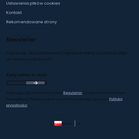
Ustawienia plików cookies
Kontakt
Rekomendowane strony
Newsletter
Zapisz się, aby otrzymywać najlepsze oferty i zyskać dostęp
do eksperckich porad.
Twój adres e-mail
Zapisując się, akceptujesz nasz
Regulamin
(w zakresie dotyczącym
Newslettera). Przetwarzanie danych odbywa się zgodnie z
Polityką
prywatności
.
polski
zł